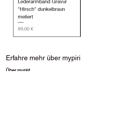
Lederarmband Gravur
Lederarmband Grav
"Hirsch" dunkelbraun
"Hirsch" dunkelgrün
meliert
Preis
89,00 €
Preis
89,00 €
Erfahre mehr über mypiri
Über mypiri
Blog
Kontakt
Kundendienst:
customercare@mypiri.com