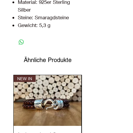
Material: 925er Sterling
Silber
Steine: Smaragdsteine
Gewicht: 5,3 g
Ähnliche Produkte
NEW IN
NEW IN