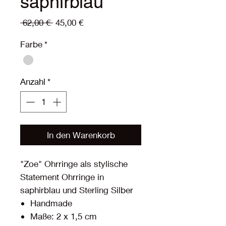
saphirblau
Standardpreis
Sale-
 62,00 € 
45,00 €
Preis
Farbe
*
Anzahl
*
In den Warenkorb
"Zoe" Ohrringe als stylische
Statement Ohrringe in
saphirblau und Sterling Silber
Handmade
Maße: 2 x 1,5 cm