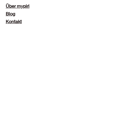
Über mypiri
Blog
Kontakt
Kundendienst:
customercare@mypiri.com
Hilfe
Versand & Rücksendungen
Zahlungsmethoden
Folge uns