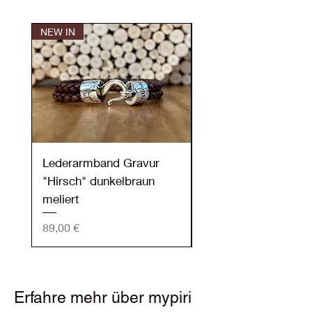
NEW IN
NEW IN
Lederarmband Gravur
Lederarmband Grav
"Hirsch" dunkelbraun
"Hirsch" dunkelgrün
meliert
Preis
89,00 €
Preis
89,00 €
Erfahre mehr über mypiri