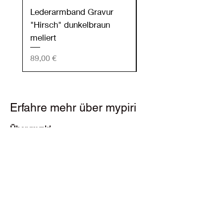
Lederarmband Gravur
Lederarmband Grav
"Hirsch" dunkelbraun
"Hirsch" dunkelgrün
meliert
Preis
89,00 €
Preis
89,00 €
Erfahre mehr über mypiri
Über mypiri
Blog
Kontakt
Kundendienst:
customercare@mypiri.com