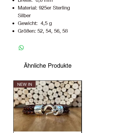
Material: 925er Sterling
Silber
Gewicht: 4,5 g
Größen: 52, 54, 56, 58
Ähnliche Produkte
NEW IN
NEW IN