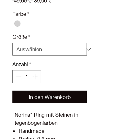
Standardpreis
Sale-
 49,00 € 
39,00 €
Preis
Farbe
*
Größe
*
Anzahl
*
In den Warenkorb
"Norina" Ring mit Steinen in
Regenbogenfarben
Handmade
Breite: 0,6 mm